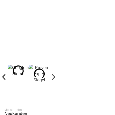
lukrativen
Aufträgen
und
erfahrene
Fachkräfte
gewinnen
Messergebnis
Umsatz
+69.39%
Messergebnis
Neukunden